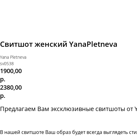
Свитшот женский YanaPletneva
Yana Pletneva
sv0538
1900,00
р.
2380,00
р.
Предлагаем Вам эксклюзивные свитшоты от Ya
В нашей свитшоте
Ваш образ будет всегда выглядеть с