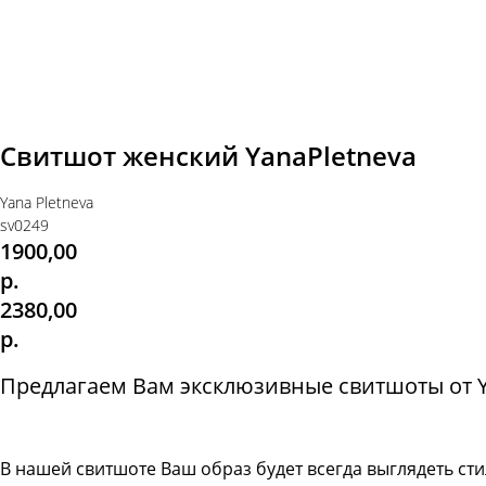
Свитшот женский YanaPletneva
Yana Pletneva
sv0249
1900,00
р.
2380,00
р.
Предлагаем Вам эксклюзивные свитшоты от Ya
В нашей свитшоте
Ваш образ будет всегда выглядеть с