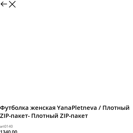
Футболка женская YanaPletneva / Плотный
ZIP-пакет- Плотный ZIP-пакет
art0140
1340,00