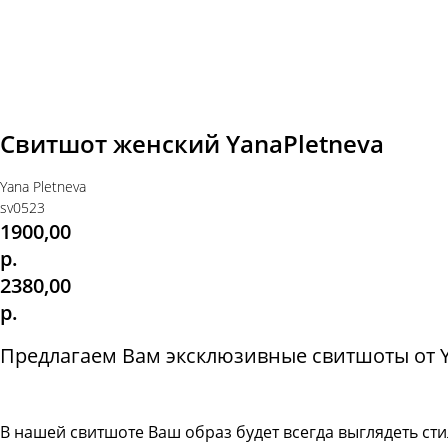
Свитшот женский YanaPletneva
Yana Pletneva
sv0523
1900,00
р.
2380,00
р.
Предлагаем Вам эксклюзивные свитшоты от Ya
В нашей свитшоте
Ваш образ будет всегда выглядеть с