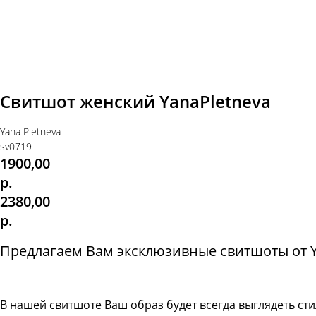
Свитшот женский YanaPletneva
Yana Pletneva
sv0719
1900,00
р.
2380,00
р.
Предлагаем Вам эксклюзивные свитшоты от Ya
В нашей свитшоте
Ваш образ будет всегда выглядеть с