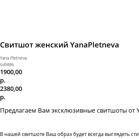
Свитшот женский YanaPletneva
Yana Pletneva
sv0486
1900,00
р.
2380,00
р.
Предлагаем Вам эксклюзивные свитшоты от Ya
В нашей свитшоте
Ваш образ будет всегда выглядеть с