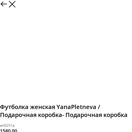
Футболка женская YanaPletneva /
Подарочная коробка- Подарочная коробка
art0251p
1580,00