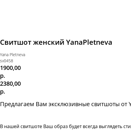
Свитшот женский YanaPletneva
Yana Pletneva
sv0458
1900,00
р.
2380,00
р.
Предлагаем Вам эксклюзивные свитшоты от Ya
В нашей свитшоте
Ваш образ будет всегда выглядеть с