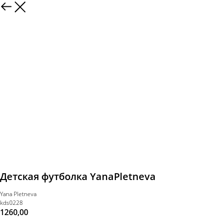
Детская футболка YanaPletneva
Yana Pletneva
kds0228
1260,00