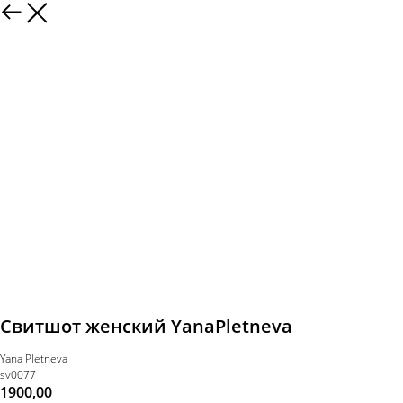
Свитшот женский YanaPletneva
Yana Pletneva
sv0077
1900,00