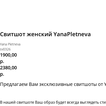
Свитшот женский YanaPletneva
Yana Pletneva
sv0326
1900,00
р.
2380,00
р.
Предлагаем Вам эксклюзивные свитшоты от Ya
В нашей свитшоте
Ваш образ будет всегда выглядеть с