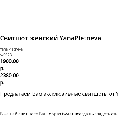
Свитшот женский YanaPletneva
Yana Pletneva
sv0323
1900,00
р.
2380,00
р.
Предлагаем Вам эксклюзивные свитшоты от Ya
В нашей свитшоте
Ваш образ будет всегда выглядеть с