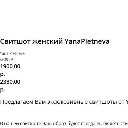
Свитшот женский YanaPletneva
Yana Pletneva
sv0959
1900,00
р.
2380,00
р.
Предлагаем Вам эксклюзивные свитшоты от Ya
В нашей свитшоте
Ваш образ будет всегда выглядеть с