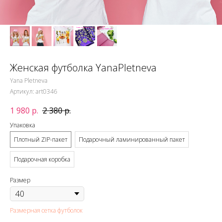
Женская футболка YanaPletneva
Yana Pletneva
Артикул:
art0346
1 980
р.
2 380
р.
Упаковка
Плотный ZIP-пакет
Подарочный ламинированный пакет
Подарочная коробка
Размер
Размерная сетка футболок