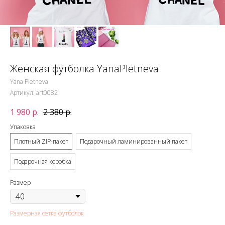
Женская футболка YanaPletneva
Yana Pletneva
Артикул:
art0082
1 980
р.
2 380
р.
Упаковка
Плотный ZIP-пакет
Подарочный ламинированный пакет
Подарочная коробка
Размер
Размерная сетка футболок